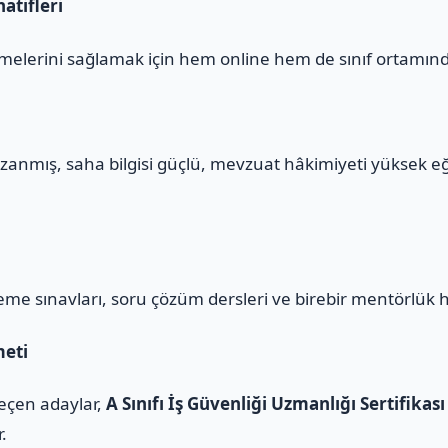
atifleri
melerini sağlamak için hem online hem de sınıf ortamınd
zanmış, saha bilgisi güçlü, mevzuat hâkimiyeti yüksek e
eme sınavları, soru çözüm dersleri ve birebir mentörlük 
meti
geçen adaylar,
A Sınıfı İş Güvenliği Uzmanlığı Sertifikası
r.