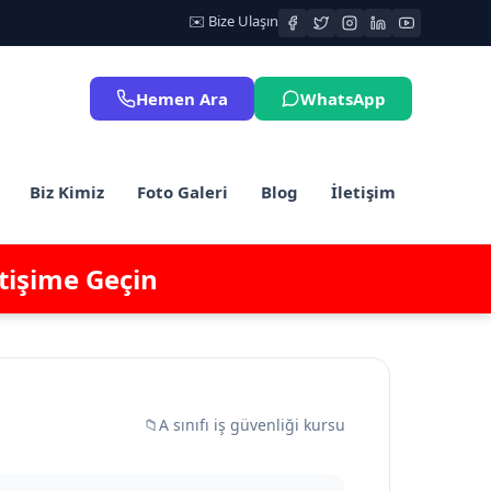
✉️ Bize Ulaşın
Hemen Ara
WhatsApp
Biz Kimiz
Foto Galeri
Blog
İletişim
etişime Geçin
📁
A sınıfı iş güvenliği kursu