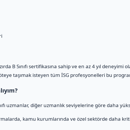
i
azırda B Sınıfı sertifikasına sahip ve en az 4 yıl deneyimi 
m öteye taşımak isteyen tüm İSG profesyonelleri bu program
alıyım?
ınıfı uzmanlar, diğer uzmanlık seviyelerine göre daha yüks
rmalarda, kamu kurumlarında ve özel sektörde daha kritik