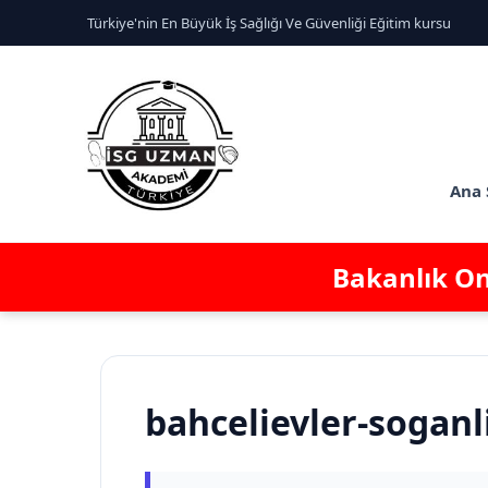
Türkiye'nin En Büyük İş Sağlığı Ve Güvenliği Eğitim kursu
Ana 
Bakanlık Ona
bahcelievler-soganli