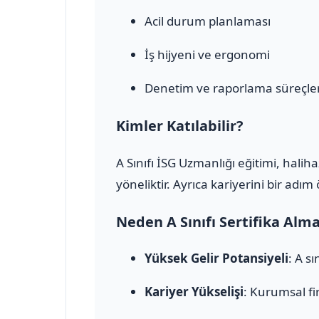
Acil durum planlaması
İş hijyeni ve ergonomi
Denetim ve raporlama süreçler
Kimler Katılabilir?
A Sınıfı İSG Uzmanlığı eğitimi, halih
yöneliktir. Ayrıca kariyerini bir adı
Neden A Sınıfı Sertifika Alm
Yüksek Gelir Potansiyeli
: A s
Kariyer Yükselişi
: Kurumsal fi