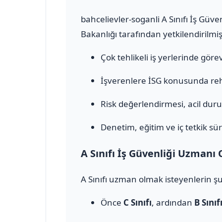
bahcelievler-soganli A Sınıfı İş Güv
Bakanlığı tarafından yetkilendirilmiş
Çok tehlikeli iş yerlerinde görev 
İşverenlere İSG konusunda rehb
Risk değerlendirmesi, acil durum
Denetim, eğitim ve iç tetkik sür
A Sınıfı İş Güvenliği Uzmanı 
A Sınıfı uzman olmak isteyenlerin şu
Önce
C Sınıfı
, ardından
B Sınıf