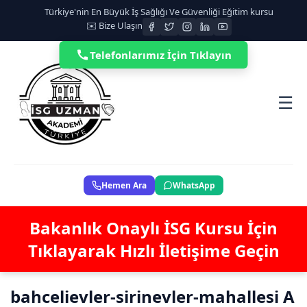
Türkiye'nin En Büyük İş Sağlığı Ve Güvenliği Eğitim kursu
✉️ Bize Ulaşın
Telefonlarımız İçin Tıklayın
☰
Hemen Ara
WhatsApp
Bakanlık Onaylı İSG Kursu İçin
Tıklayarak Hızlı İletişime Geçin
bahcelievler-sirinevler-mahallesi A