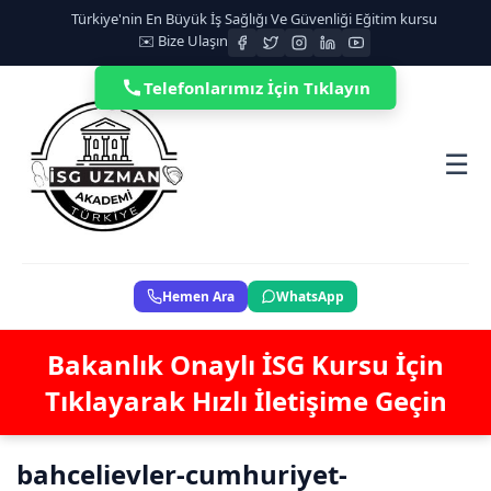
Türkiye'nin En Büyük İş Sağlığı Ve Güvenliği Eğitim kursu
✉️ Bize Ulaşın
Telefonlarımız İçin Tıklayın
☰
Hemen Ara
WhatsApp
Bakanlık Onaylı İSG Kursu İçin
Tıklayarak Hızlı İletişime Geçin
bahcelievler-cumhuriyet-