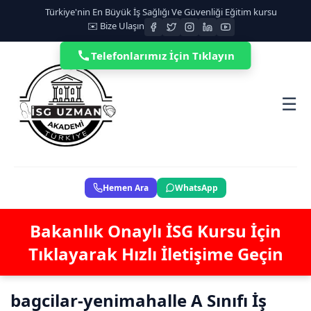
Türkiye'nin En Büyük İş Sağlığı Ve Güvenliği Eğitim kursu
✉️ Bize Ulaşın
Telefonlarımız İçin Tıklayın
☰
Hemen Ara
WhatsApp
Bakanlık Onaylı İSG Kursu İçin
Tıklayarak Hızlı İletişime Geçin
bagcilar-yenimahalle A Sınıfı İş