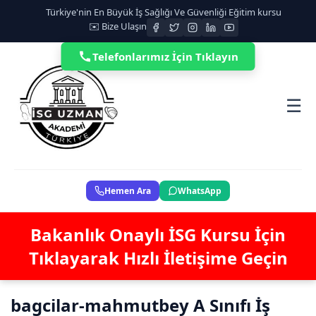
Türkiye'nin En Büyük İş Sağlığı Ve Güvenliği Eğitim kursu
✉️ Bize Ulaşın
Telefonlarımız İçin Tıklayın
☰
Hemen Ara
WhatsApp
Bakanlık Onaylı İSG Kursu İçin
Tıklayarak Hızlı İletişime Geçin
bagcilar-mahmutbey A Sınıfı İş