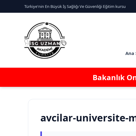
Türkiye'nin En Büyük İş Sağlığı Ve Güvenliği Eğitim kursu
Ana 
Bakanlık Ona
avcilar-universite-m