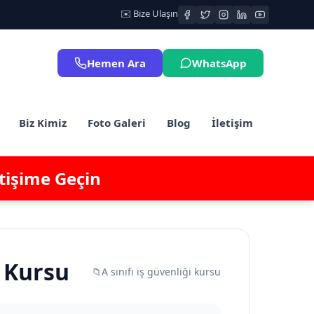
✉️ Bize Ulaşın
Hemen Ara
WhatsApp
Biz Kimiz
Foto Galeri
Blog
İletişim
etişime Geçin
i Kursu
📁
A sınıfı iş güvenliği kursu