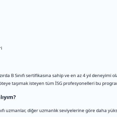
i
azırda B Sınıfı sertifikasına sahip ve en az 4 yıl deneyimi 
m öteye taşımak isteyen tüm İSG profesyonelleri bu program
alıyım?
ınıfı uzmanlar, diğer uzmanlık seviyelerine göre daha yüks