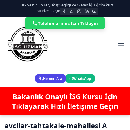
Türkiye'nin En Büyük İş Sağlığı Ve Güvenliği Eğitim kursu
✉️ Bize Ulaşın
Telefonlarımız İçin Tıklayın
☰
Hemen Ara
WhatsApp
Bakanlık Onaylı İSG Kursu İçin
Tıklayarak Hızlı İletişime Geçin
avcilar-tahtakale-mahallesi A