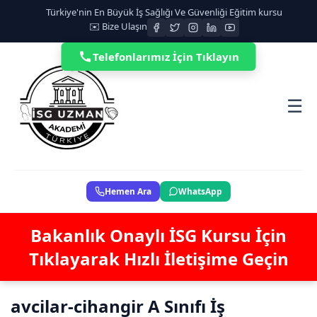
Türkiye'nin En Büyük İş Sağlığı Ve Güvenliği Eğitim kursu
✉️ Bize Ulaşın
Telefonlarımız İçin Tıklayın
☰
Hemen Ara
WhatsApp
Bakanlık Onaylı İSG Kursu İçin
Tıklayarak Hızlı İletişime Geçin
avcilar-cihangir A Sınıfı İş