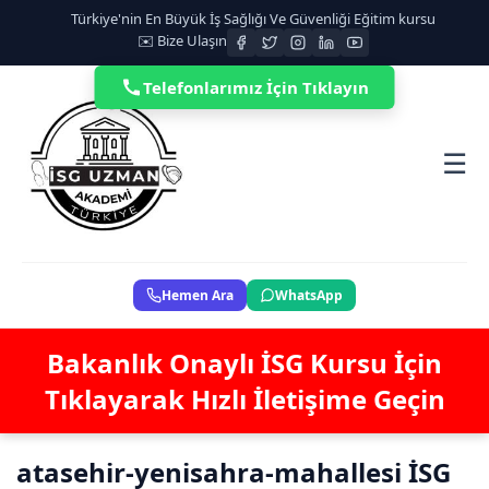
Türkiye'nin En Büyük İş Sağlığı Ve Güvenliği Eğitim kursu
✉️ Bize Ulaşın
Telefonlarımız İçin Tıklayın
☰
Hemen Ara
WhatsApp
Bakanlık Onaylı İSG Kursu İçin
Tıklayarak Hızlı İletişime Geçin
atasehir-yenisahra-mahallesi İSG