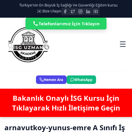
Türkiye'nin En Büyük İş Sağlığı Ve Güvenliği Eğitim kursu
✉️ Bize Ulaşın
Telefonlarımız İçin Tıklayın
☰
Hemen Ara
WhatsApp
Bakanlık Onaylı İSG Kursu İçin
Tıklayarak Hızlı İletişime Geçin
arnavutkoy-yunus-emre A Sınıfı İş