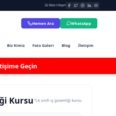
✉️ Bize Ulaşın
Hemen Ara
WhatsApp
Biz Kimiz
Foto Galeri
Blog
İletişim
etişime Geçin
iği Kursu
📁
A sınıfı iş güvenliği kursu