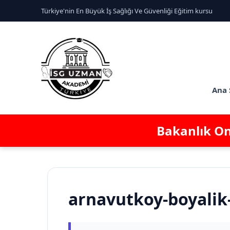
Türkiye'nin En Büyük İş Sağlığı Ve Güvenliği Eğitim kursu
Ana 
Bakanlık Ona
arnavutkoy-boyalik-