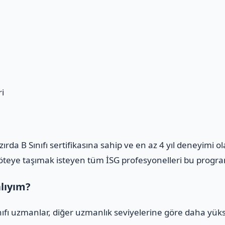
i
azırda B Sınıfı sertifikasına sahip ve en az 4 yıl deneyimi 
m öteye taşımak isteyen tüm İSG profesyonelleri bu program
alıyım?
ınıfı uzmanlar, diğer uzmanlık seviyelerine göre daha yüks