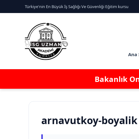
Türkiye'nin En Büyük İş Sağlığı Ve Güvenliği Eğitim kursu
Ana 
Bakanlık Ona
arnavutkoy-boyalik 