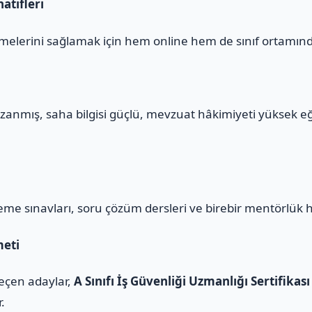
atifleri
melerini sağlamak için hem online hem de sınıf ortamınd
zanmış, saha bilgisi güçlü, mevzuat hâkimiyeti yüksek e
eme sınavları, soru çözüm dersleri ve birebir mentörlük 
meti
geçen adaylar,
A Sınıfı İş Güvenliği Uzmanlığı Sertifikası
r.