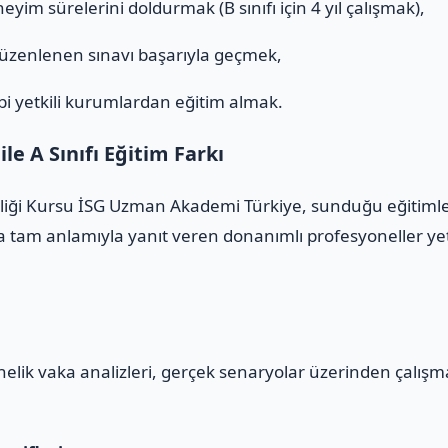
eyim sürelerini doldurmak (B sınıfı için 4 yıl çalışmak),
düzenlenen sınavı başarıyla geçmek,
i yetkili kurumlardan eğitim almak.
e A Sınıfı Eğitim Farkı
nliği Kursu İSG Uzman Akademi Türkiye, sunduğu eğitimlerl
 tam anlamıyla yanıt veren donanımlı profesyoneller yeti
yönelik vaka analizleri, gerçek senaryolar üzerinden çalış