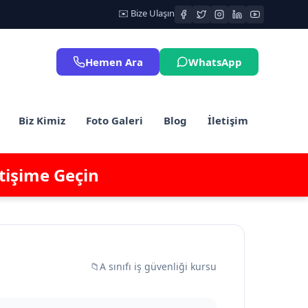
✉️ Bize Ulaşın
Hemen Ara
WhatsApp
Biz Kimiz
Foto Galeri
Blog
İletişim
etişime Geçin
📁
A sınıfı iş güvenliği kursu