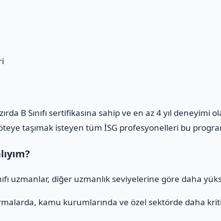
i
azırda B Sınıfı sertifikasına sahip ve en az 4 yıl deneyimi 
m öteye taşımak isteyen tüm İSG profesyonelleri bu program
alıyım?
ınıfı uzmanlar, diğer uzmanlık seviyelerine göre daha yüks
rmalarda, kamu kurumlarında ve özel sektörde daha kritik