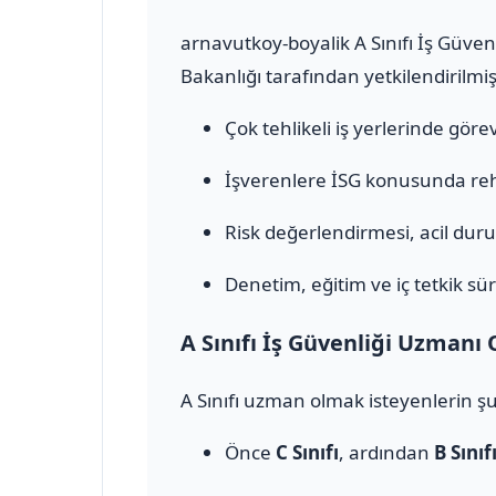
arnavutkoy-boyalik A Sınıfı İş Güven
Bakanlığı tarafından yetkilendirilmiş
Çok tehlikeli iş yerlerinde görev 
İşverenlere İSG konusunda rehb
Risk değerlendirmesi, acil durum
Denetim, eğitim ve iç tetkik sür
A Sınıfı İş Güvenliği Uzmanı 
A Sınıfı uzman olmak isteyenlerin şu
Önce
C Sınıfı
, ardından
B Sınıf