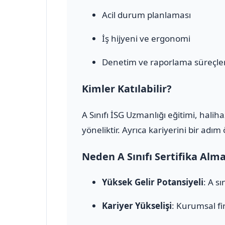
Acil durum planlaması
İş hijyeni ve ergonomi
Denetim ve raporlama süreçler
Kimler Katılabilir?
A Sınıfı İSG Uzmanlığı eğitimi, halih
yöneliktir. Ayrıca kariyerini bir adı
Neden A Sınıfı Sertifika Alm
Yüksek Gelir Potansiyeli
: A s
Kariyer Yükselişi
: Kurumsal fi