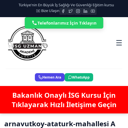
Türkiye'nin En Büyük İş Sağlığı Ve Güvenliği Eğitim kursu
✉️ Bize Ulaşın
Telefonlarımız İçin Tıklayın
☰
Hemen Ara
WhatsApp
Bakanlık Onaylı İSG Kursu İçin
Tıklayarak Hızlı İletişime Geçin
arnavutkoy-ataturk-mahallesi A